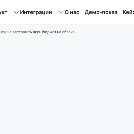
укт
Интеграции
О нас
Демо-показ
Кей
ации
FinOps для Yandex Cloud
Клаудмастер
: как не растратить весь бюджет на облако
FinOps для Cloud.ru Advanced
Блог
 аудит
FinOps для Kubernetes
Контакты
е предложение "Внедрение FinOps с оплатой за результат"
FinOps для VMware Cloud Director
Юридическая информация