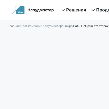
Решения
Прод
Оптимизация затрат
Рекоменд
Главная
/
Блог компании Клаудмастер
/
FinOps
/
Роль FinOps в стартапах
Обнаружение аномалий
Отчеты
Распределение затрат
Первичный
Финансовое планирование
Специально