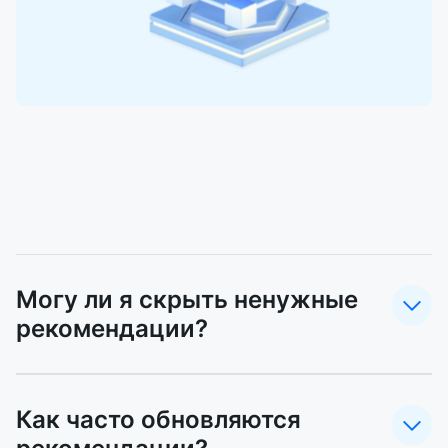
Могу ли я скрыть ненужные
рекомендации?
Да. Скрытые рекомендации не будут
учтены в отчете.
Как часто обновляются